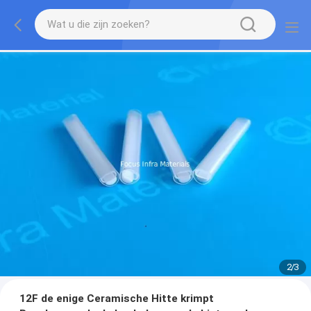
2
/
3
12F de enige Ceramische Hitte krimpt