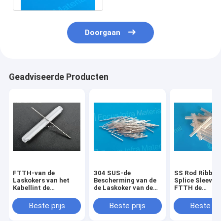
Doorgaan
Geadviseerde Producten
FTTH-van de
304 SUS-de
SS Rod Ribbon
Laskokers van het
Bescherming van de
Splice Sleeve
Kabellint de
de Laskoker van de
FTTH de
Verbinding van de de
Lintvezel voor CWDM
Beschermings
Dalingskabel
DWDM
60mm van de
Beste prijs
Beste prijs
Beste pri
beschermt 1*60MM
Dalingskabel